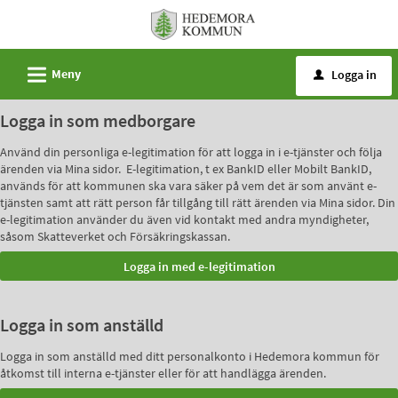
Välkommen
till
e-
L
Meny
Logga in
u
tjänster
-
Logga in som medborgare
Hedemora
Använd din personliga e-legitimation för att logga in i e-tjänster och följa
kommun
ärenden via Mina sidor. E-legitimation, t ex BankID eller Mobilt BankID,
används för att kommunen ska vara säker på vem det är som använt e-
tjänsten samt att rätt person får tillgång till rätt ärenden via Mina sidor. Din
e-legitimation använder du även vid kontakt med andra myndigheter,
såsom Skatteverket och Försäkringskassan.
Logga in som anställd
Logga in som anställd med ditt personalkonto i Hedemora kommun för
åtkomst till interna e-tjänster eller för att handlägga ärenden.