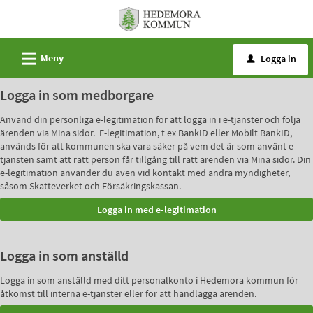
Välkommen
till
e-
L
Meny
Logga in
u
tjänster
-
Logga in som medborgare
Hedemora
Använd din personliga e-legitimation för att logga in i e-tjänster och följa
kommun
ärenden via Mina sidor. E-legitimation, t ex BankID eller Mobilt BankID,
används för att kommunen ska vara säker på vem det är som använt e-
tjänsten samt att rätt person får tillgång till rätt ärenden via Mina sidor. Din
e-legitimation använder du även vid kontakt med andra myndigheter,
såsom Skatteverket och Försäkringskassan.
Logga in som anställd
Logga in som anställd med ditt personalkonto i Hedemora kommun för
åtkomst till interna e-tjänster eller för att handlägga ärenden.