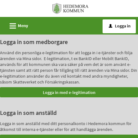
Välkommen
till
e-
L
Meny
Logga in
u
tjänster
-
Logga in som medborgare
Hedemora
Använd din personliga e-legitimation för att logga in i e-tjänster och följa
kommun
ärenden via Mina sidor. E-legitimation, t ex BankID eller Mobilt BankID,
används för att kommunen ska vara säker på vem det är som använt e-
tjänsten samt att rätt person får tillgång till rätt ärenden via Mina sidor. Din
e-legitimation använder du även vid kontakt med andra myndigheter,
såsom Skatteverket och Försäkringskassan.
Logga in som anställd
Logga in som anställd med ditt personalkonto i Hedemora kommun för
åtkomst till interna e-tjänster eller för att handlägga ärenden.