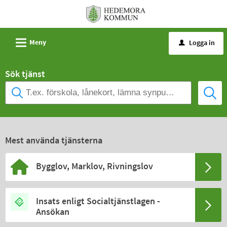
Välkommen
till
e-
L
Meny
Logga in
u
tjänster
-
Sök tjänst
Hedemora
kommun
Mest använda tjänsterna
Bygglov, Marklov, Rivningslov
Insats enligt Socialtjänstlagen -
Ansökan