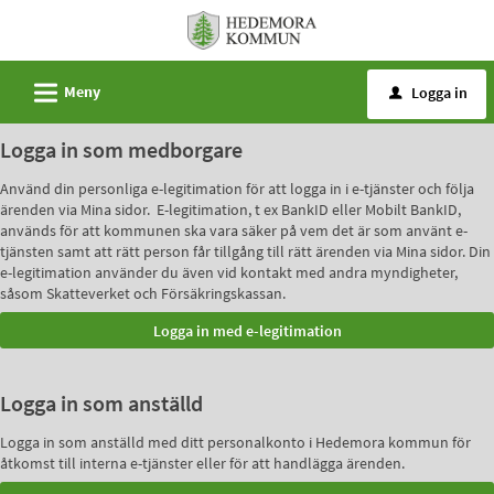
Välkommen
till
e-
L
Meny
Logga in
u
tjänster
-
Logga in som medborgare
Hedemora
Använd din personliga e-legitimation för att logga in i e-tjänster och följa
kommun
ärenden via Mina sidor. E-legitimation, t ex BankID eller Mobilt BankID,
används för att kommunen ska vara säker på vem det är som använt e-
tjänsten samt att rätt person får tillgång till rätt ärenden via Mina sidor. Din
e-legitimation använder du även vid kontakt med andra myndigheter,
såsom Skatteverket och Försäkringskassan.
Logga in som anställd
Logga in som anställd med ditt personalkonto i Hedemora kommun för
åtkomst till interna e-tjänster eller för att handlägga ärenden.