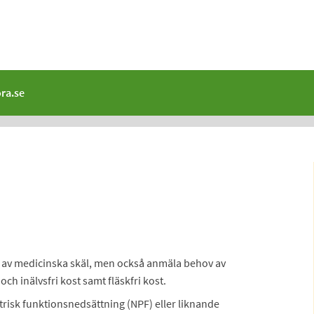
ra.se
d av medicinska skäl, men också anmäla behov av
ch inälvsfri kost samt fläskfri kost.
risk funktionsnedsättning (NPF) eller liknande