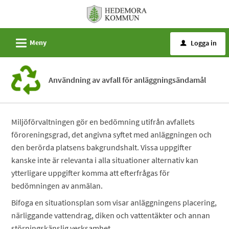
Välkommen
till
e-
L
Meny
Logga in
u
tjänster
-
Hedemora
Användning av avfall för anläggningsändamål
kommun
Miljöförvaltningen gör en bedömning utifrån avfallets
föroreningsgrad, det angivna syftet med anläggningen och
den berörda platsens bakgrundshalt. Vissa uppgifter
kanske inte är relevanta i alla situationer alternativ kan
ytterligare uppgifter komma att efterfrågas för
bedömningen av anmälan.
Bifoga en situationsplan som visar anläggningens placering,
närliggande vattendrag, diken och vattentäkter och annan
störningskänslig verksamhet.