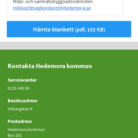
Miljö- och samhällsbyggnadsnämnden
miljoochbyggkontoret@hedemora.se
Hämta blankett
(pdf, 132 KB)
Kontakta Hedemora kommun
Servicecenter
0225-340 00
Besöksadress
Hökargatan 6
Postadress
Hedemora kommun
Box 201