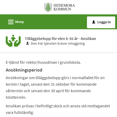
Välkommen
till
e-
L
Meny
Logga in
u
tjänster
-
Tilläggsbelopp för elev 6-16 år - Ansökan
Hedemora
Den här tjänsten kräver inloggning
kommun
E-tjänst för rektor/huvudman i grundskola.
Ansökningsperiod
Ansökningar om tilläggsbelopp görs i normalfallet för en
termin i taget, senast den 31 oktober för kommande
vårtermin och senast den 30 april för kommande
hösttermin.
Ansökan prövas i befintligt skick och anses vid mottagandet
vara fullständig.