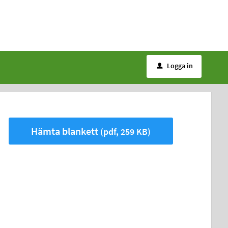
Logga in
u
Hämta blankett
(pdf, 259 KB)