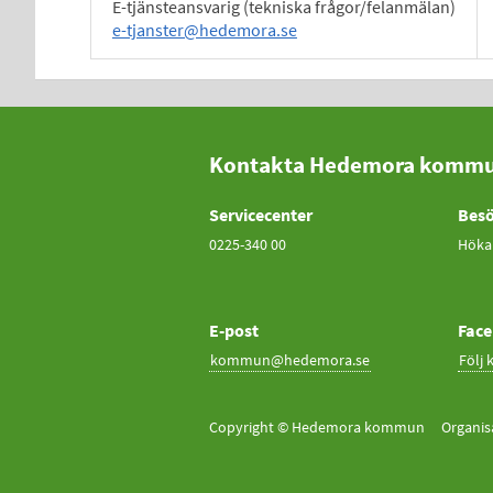
E-tjänsteansvarig (tekniska frågor/felanmälan)
e-tjanster@hedemora.se
Kontakta Hedemora komm
Servicecenter
Besö
0225-340 00
Höka
E-post
Fac
kommun@hedemora.se
Följ
Copyright © Hedemora kommun Organis