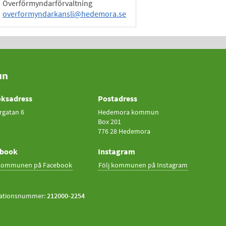
Överförmyndarförvaltning
overformyndarkansli@hedemora.se
un
ksadress
Postadress
rgatan 6
Hedemora kommun
Box 201
776 28 Hedemora
ebook
Instagram
 kommunen på Facebook
Följ kommunen på Instagram
ationsnummer:
212000-2254