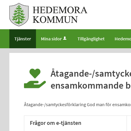
Välkommen
till
e-
tjänster
-
Tjänster
Mina sidor
Tillgänglighet
Hedemo
Hedemora
kommun
Åtagande-/samtycke
ensamkommande b
Åtagande-/samtyckesförklaring God man för ensam
Frågor om e-tjänsten