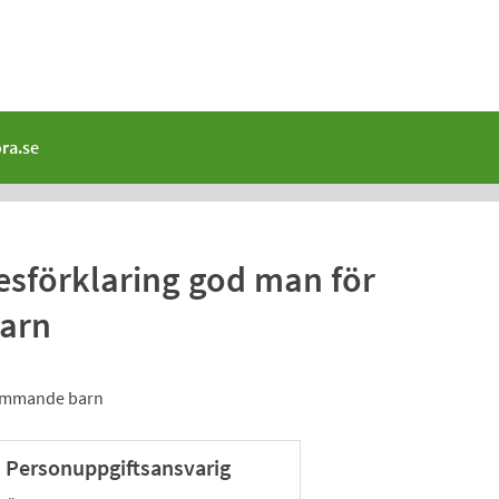
ra.se
sförklaring god man för
arn
kommande barn
Personuppgiftsansvarig