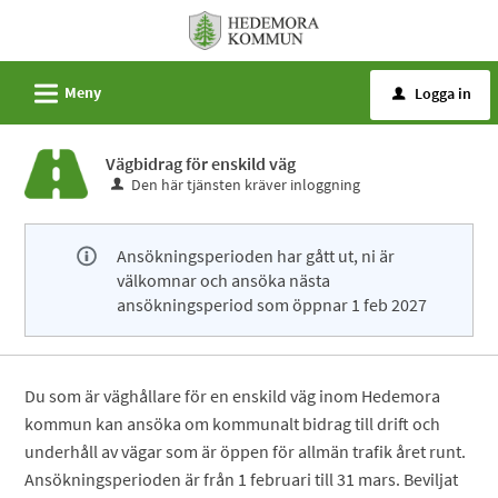
Välkommen
till
e-
L
Meny
Logga in
u
tjänster
-
Vägbidrag för enskild väg
Hedemora
Den här tjänsten kräver inloggning
kommun
Ansökningsperioden har gått ut, ni är
välkomnar och ansöka nästa
ansökningsperiod som öppnar 1 feb 2027
Du som är väghållare för en enskild väg inom Hedemora
kommun kan ansöka om kommunalt bidrag till drift och
underhåll av vägar som är öppen för allmän trafik året runt.
Ansökningsperioden är från 1 februari till 31 mars. Beviljat