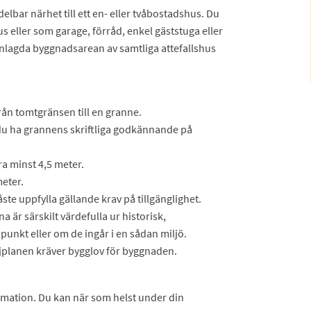
delbar närhet till ett en- eller tvåbostadshus. Du
ler som garage, förråd, enkel gäststuga eller
lagda byggnadsarean av samtliga attefallshus
ån tomtgränsen till en granne.
 du ha grannens skriftliga godkännande på
ra minst 4,5 meter.
eter.
e uppfylla gällande krav på tillgänglighet.
är särskilt värdefulla ur historisk,
npunkt eller om de ingår i en sådan miljö.
planen kräver bygglov för byggnaden.
timation. Du kan när som helst under din