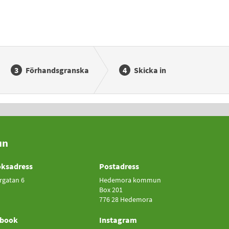
Förhandsgranska
Skicka in
un
ksadress
Postadress
rgatan 6
Hedemora kommun
Box 201
776 28 Hedemora
ebook
Instagram