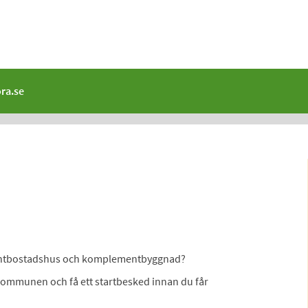
ra.se
lementbostadshus och komplementbyggnad?
 kommunen och få ett startbesked innan du får