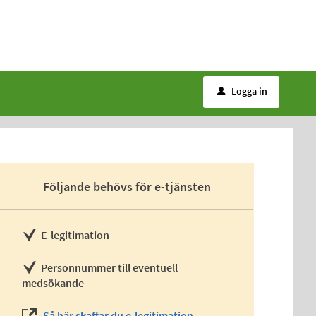
Logga in
u
Följande behövs för e-tjänsten
E-legitimation
Personnummer till eventuell
medsökande
Så här skaffar du e-legitimation