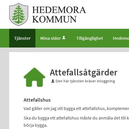
Välkommen
till
e-
tjänster
-
Tjänster
Mina sidor
Tillgänglighet
Hedemo
Hedemora
kommun
Attefallsåtgärder
Den här tjänsten kräver inloggning
Attefallshus
Vad gäller om jag vill bygga ett attefallshus, komp
Ska du bygga ett attefallshus måste du anmäla det till
börja bygga.