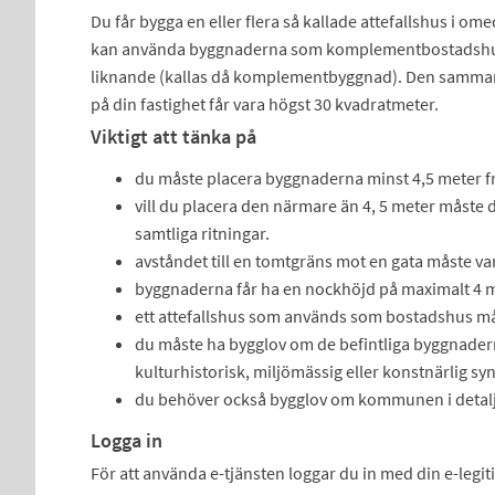
Du får bygga en eller flera så kallade attefallshus i ome
kan använda byggnaderna som komplementbostadshus el
liknande (kallas då komplementbyggnad). Den samman
på din fastighet får vara högst 30 kvadratmeter.
Viktigt att tänka på
du måste placera byggnaderna minst 4,5 meter fr
vill du placera den närmare än 4, 5 meter måste
samtliga ritningar.
avståndet till en tomtgräns mot en gata måste va
byggnaderna får ha en nockhöjd på maximalt 4 m
ett attefallshus som används som bostadshus måst
du måste ha bygglov om de befintliga byggnaderna 
kulturhistorisk, miljömässig eller konstnärlig sy
du behöver också bygglov om kommunen i detalj
Logga in
För att använda e-tjänsten loggar du in med din e-legi