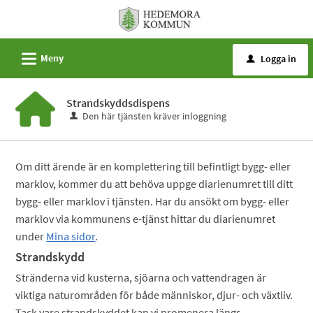
Välkommen
till
e-
L
Meny
Logga in
u
tjänster
-
Strandskyddsdispens
Hedemora
Den här tjänsten kräver inloggning
kommun
Om ditt ärende är en komplettering till befintligt bygg- eller
marklov, kommer du att behöva uppge diarienumret till ditt
bygg- eller marklov i tjänsten. Har du ansökt om bygg- eller
marklov via kommunens e-tjänst hittar du diarienumret
under
Mina sidor
.
Strandskydd
Stränderna vid kusterna, sjöarna och vattendragen är
viktiga naturområden för både människor, djur- och växtliv.
Tack vare strandskyddet kan vi promenera längs